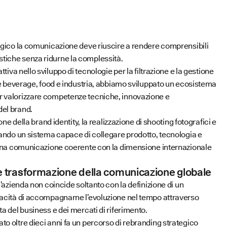
logico la comunicazione deve riuscire a rendere comprensibili
tiche senza ridurne la complessità.
attiva nello sviluppo di tecnologie per la filtrazione e la gestione
ome beverage, food e industria, abbiamo sviluppato un ecosistema
r valorizzare competenze tecniche, innovazione e
del brand.
ione della brand identity, la realizzazione di shooting fotografici e
tando un sistema capace di collegare prodotto, tecnologia e
i una comunicazione coerente con la dimensione internazionale
e trasformazione della comunicazione globale
n’azienda non coincide soltanto con la definizione di un
pacità di accompagnarne l’evoluzione nel tempo attraverso
ta del business e dei mercati di riferimento.
o oltre dieci anni fa un percorso di rebranding strategico