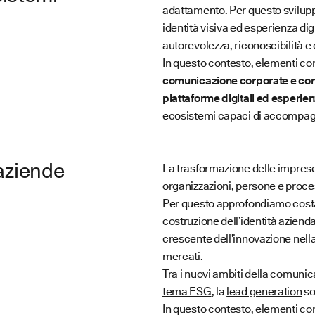
adattamento. Per questo svilupp
identità visiva ed esperienza digi
autorevolezza, riconoscibilità e 
In questo contesto, elementi co
comunicazione corporate e cont
piattaforme digitali ed esperie
ecosistemi capaci di accompagna
aziende
La trasformazione delle imprese 
organizzazioni, persone e proce
Per questo approfondiamo costan
costruzione dell’identità azienda
crescente dell’innovazione nella 
mercati.
Tra i nuovi ambiti della comunic
tema ESG
, la
lead generation
so
In questo contesto, elementi co