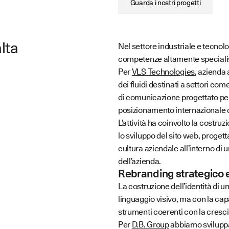
Guarda i nostri progetti
lta
Nel settore industriale e tecno
competenze altamente specialis
Per
VLS Technologies
, azienda 
dei fluidi destinati a settori c
di comunicazione progettato pe
posizionamento internazionale 
L’attività ha coinvolto la costruz
lo sviluppo del sito web, proget
cultura aziendale all’interno d
dell’azienda.
Rebranding strategico 
La costruzione dell’identità di u
linguaggio visivo, ma con la ca
strumenti coerenti con la cresci
Per
D.B. Group
abbiamo sviluppat