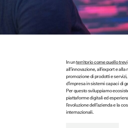
a
In un
territorio come quello trev
all’innovazione, all’export e all
promozione di prodotti e servizi
d’impresa in sistemi capaci di g
Per questo sviluppiamo ecosiste
piattaforme digitali ed esperien
l’evoluzione dell’azienda e la co
internazionali.