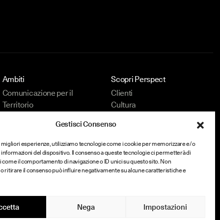
Ambiti
Scopri Perspect
Comunicazione per il
Clienti
Territorio
Cultura
Comunicazione per il Turismo
Insights
Gestisci Consenso
Contatti
e migliori esperienze, utilizziamo tecnologie come i cookie per memorizzare e/o
 informazioni del dispositivo. Il consenso a queste tecnologie ci permetterà di
i come il comportamento di navigazione o ID unici su questo sito. Non
o ritirare il consenso può influire negativamente su alcune caratteristiche e
ccetta
Nega
Impostazioni