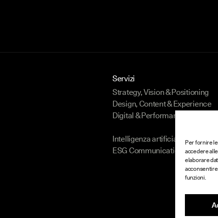
Servizi
Strategy, Vision & Positioning
Design, Content & Experience
Digital & Performance
Intelligenza artificiale
Per fornire l
ESG Communication
accedere alle
elaborare dat
acconsentire 
funzioni.
A