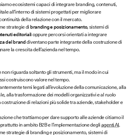
iamo ecosistemi capaci di integrare branding, contenuti,
tale all’interno di sistemi progettati per migliorare
continuità della relazione con il mercato.
me strategie di
branding e posizionamento
, sistemi di
enuti editoriali
oppure percorsi orientati a integrare
nza del brand
diventano parte integrante della costruzione di
re la crescita dell’azienda nel tempo.
non riguarda soltanto gli strumenti, ma il modo in cui
ssi costruiscono valore nel tempo.
temente temi legati all’evoluzione della comunicazione, alla
le, alla trasformazione dei modelli organizzativi e al ruolo
costruzione di relazioni più solide tra aziende, stakeholder e
azione che trattiamo per dare supporto alle aziende citiamo il
prattutto in ambito B2B e l’implementazione degli
agenti AI
.
me strategie di branding e posizionamento, sistemi di